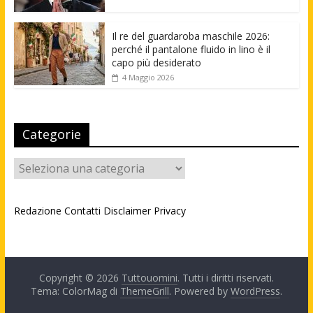
Il re del guardaroba maschile 2026:
perché il pantalone fluido in lino è il
capo più desiderato
4 Maggio 2026
Categorie
Categorie
Redazione
Contatti
Disclaimer
Privacy
Copyright © 2026
Tuttouomini
. Tutti i diritti riservati.
Tema: ColorMag di
ThemeGrill
. Powered by
WordPress
.