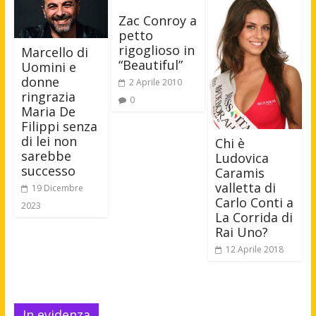
Zac Conroy a
petto
rigoglioso in
Marcello di
“Beautiful”
Uomini e
donne
2 Aprile 2010
ringrazia
0
Maria De
Filippi senza
di lei non
Chi è
sarebbe
Ludovica
successo
Caramis
valletta di
19 Dicembre
Carlo Conti a
2023
La Corrida di
Rai Uno?
12 Aprile 2018
In evidenza