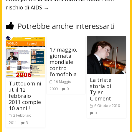
rischio di AIDS
→
Potrebbe anche interessarti
17 maggio,
giornata
mondiale
contro
l’omofobia
La triste
16 Maggio
Tuttouomini
storia di
.it il 12
2009
0
Tyler
febbraio
Clementi
2011 compie
6 Ottobre 2010
10 anni !
0
2 Febbraio
2011
3