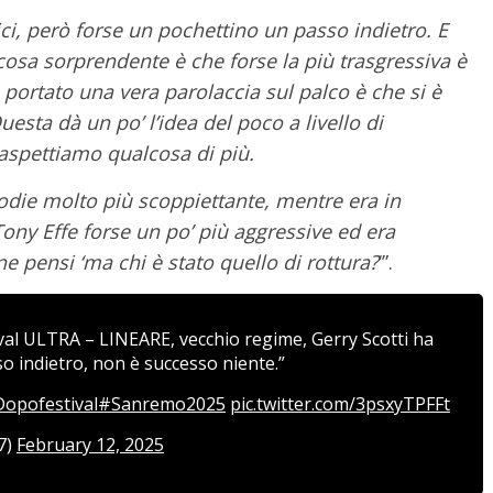
rici, però forse un pochettino un passo indietro. E
cosa sorprendente è che forse la più trasgressiva è
a portato una vera parolaccia sul palco è che si è
uesta dà un po’ l’idea del poco a livello di
 aspettiamo qualcosa di più.
die molto più scoppiettante, mentre era in
ny Effe forse un po’ più aggressive ed era
e pensi ‘ma chi è stato quello di rottura?
‘”.
ival ULTRA – LINEARE, vecchio regime, Gerry Scotti ha
sso indietro, non è successo niente.”
opofestival
#Sanremo2025
pic.twitter.com/3psxyTPFFt
97)
February 12, 2025