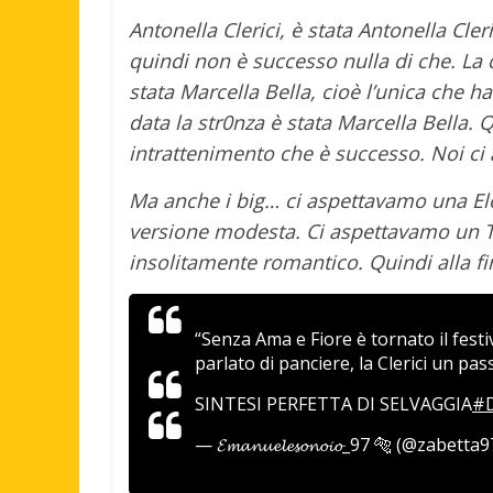
Antonella Clerici, è stata Antonella Cle
quindi non è successo nulla di che. La 
stata Marcella Bella, cioè l’unica che h
data la str0nza è stata Marcella Bella. Q
intrattenimento che è successo. Noi ci
Ma anche i big… ci aspettavamo una Elo
versione modesta. Ci aspettavamo un To
insolitamente romantico. Quindi alla fin
“Senza Ama e Fiore è tornato il fest
parlato di panciere, la Clerici un pa
SINTESI PERFETTA DI SELVAGGIA
#D
— 𝓔𝓶𝓪𝓷𝓾𝓮𝓵𝓮𝓼𝓸𝓷𝓸𝓲𝓸_97 🐅 (@zabetta