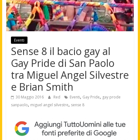
Eventi
Sense 8 il bacio gay al
Gay Pride di San Paolo
tra Miguel Angel Silvestre
e Brian Smith
,
,
30 Maggio 2016
Red
Eventi
Gay Pride
gay prode
,
,
sanpaolo
miguel angel silvestre
sense 8