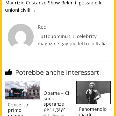
Maurizio Costanzo Show Belen il gossip e le
unioni civili
→
Red
Tuttouomini.it, il celebrity
magazine gay più letto in Italia
!
Potrebbe anche interessarti
Obama – Ci
sono
speranze
Concerto
Fenomenolo
per i gay?
primo
gia di
maggio
21 Gennaio