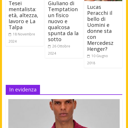
Tesei
Giuliano di
Lucas
mentalista:
Temptation
Peracchi il
età, altezza,
un fisico
bello di
lavoro e La
nuovo e
Uomini e
Talpa
qualcosa
donne sta
spunta da la
18 Novembre
con
sotto
2024
Mercedesz
26 Ottobre
Henger?
2024
10 Giugno
2018
In evidenza