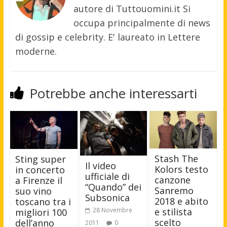
autore di Tuttouomini.it Si
occupa principalmente di news
di gossip e celebrity. E' laureato in Lettere
moderne.
Potrebbe anche interessarti
Stash The
Sting super
Il video
Kolors testo
in concerto
ufficiale di
canzone
a Firenze il
“Quando” dei
Sanremo
suo vino
Subsonica
2018 e abito
toscano tra i
e stilista
28 Novembre
migliori 100
scelto
dell’anno
2011
0