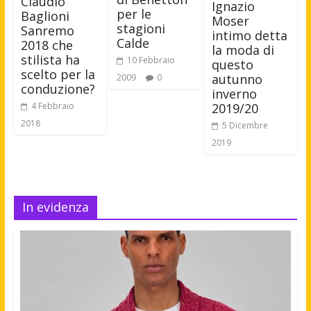
Claudio
Ignazio
per le
Baglioni
Moser
stagioni
Sanremo
intimo detta
Calde
2018 che
la moda di
stilista ha
10 Febbraio
questo
scelto per la
autunno
2009
0
conduzione?
inverno
4 Febbraio
2019/20
2018
5 Dicembre
2019
In evidenza