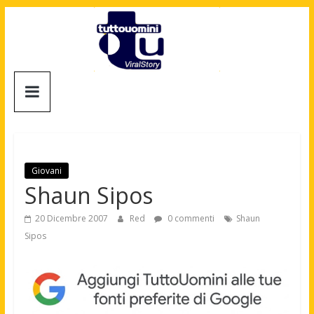
Salta
al
contenuto
Tuttouomini
News,
Tv,
Cinema,
Motori,
Giovani
gay
Shaun Sipos
news
e
20 Dicembre 2007
Red
0 commenti
Shaun
la
Sipos
moda
maschile