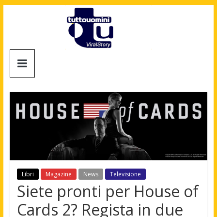
Salta
al
contenuto
Tuttouomini
News,
Tv,
Cinema,
Motori,
gay
news
e
la
moda
Libri
Magazine
News
Televisione
maschile
Siete pronti per House of
Cards 2? Regista in due