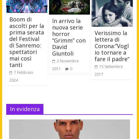
Boom di
In arrivo la
ascolti per la
nuova serie
prima serata
Verissimo la
horror
del Festival
lettera di
“Grimm” con
di Sanremo:
Corona:”Vogl
David
spettatori
io tornare a
Giuntoli
mai così
fare il padre”
2 Novembre
tanti
15 Settembre
2011
0
7 Febbraio
2017
2024
In evidenza