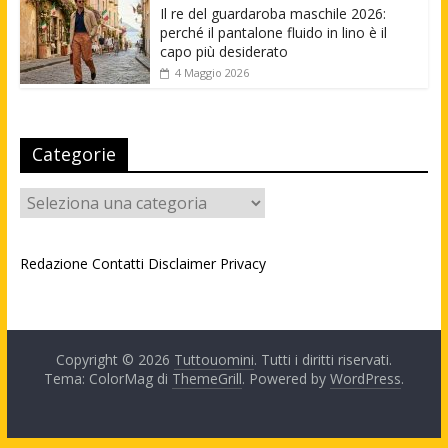
Il re del guardaroba maschile 2026:
perché il pantalone fluido in lino è il
capo più desiderato
4 Maggio 2026
Categorie
Categorie
Redazione
Contatti
Disclaimer
Privacy
Copyright © 2026
Tuttouomini
. Tutti i diritti riservati.
Tema: ColorMag di
ThemeGrill
. Powered by
WordPress
.