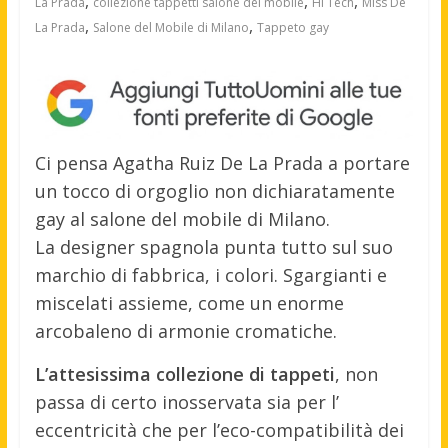
,
,
,
La Prada
collezione tappetti salone del mobile
Hi Tech
Miss De
,
,
La Prada
Salone del Mobile di Milano
Tappeto gay
Ci pensa Agatha Ruiz De La Prada a portare
un tocco di orgoglio non dichiaratamente
gay al salone del mobile di Milano.
La designer spagnola punta tutto sul suo
marchio di fabbrica, i colori. Sgargianti e
miscelati assieme, come un enorme
arcobaleno di armonie cromatiche.
L’attesissima collezione di tappeti
, non
passa di certo inosservata sia per l’
eccentricità che per l’eco-compatibilità dei