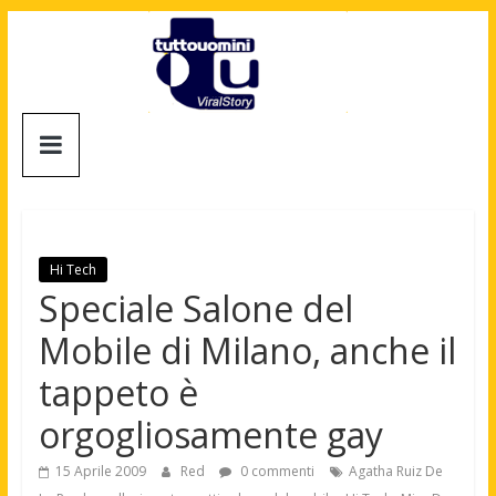
Salta
al
contenuto
Tuttouomini
News,
Tv,
Cinema,
Motori,
Hi Tech
gay
Speciale Salone del
news
Mobile di Milano, anche il
e
la
tappeto è
moda
orgogliosamente gay
maschile
15 Aprile 2009
Red
0 commenti
Agatha Ruiz De