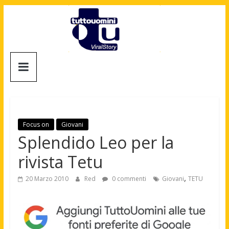
Salta
al
contenuto
Tuttouomini
News,
Tv,
Cinema,
Motori,
Focus on
Giovani
gay
Splendido Leo per la
news
rivista Tetu
e
la
,
20 Marzo 2010
Red
0 commenti
Giovani
TETU
moda
maschile