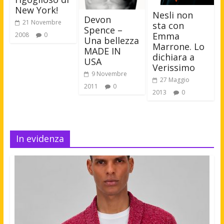
New York!
Nesli non
Devon
21 Novembre
sta con
Spence –
Emma
2008
0
Una bellezza
Marrone. Lo
MADE IN
dichiara a
USA
Verissimo
9 Novembre
27 Maggio
2011
0
2013
0
In evidenza