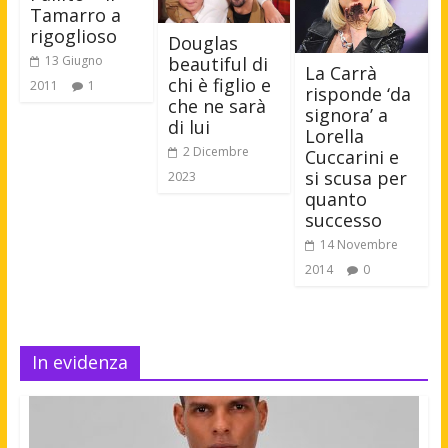
Tamarro a
rigoglioso
Douglas
beautiful di
13 Giugno
La Carrà
chi è figlio e
2011
1
risponde ‘da
che ne sarà
signora’ a
di lui
Lorella
2 Dicembre
Cuccarini e
si scusa per
2023
quanto
successo
14 Novembre
2014
0
In evidenza