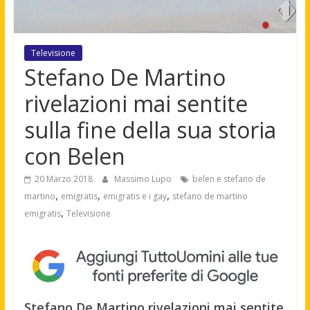
Televisione
Stefano De Martino
rivelazioni mai sentite
sulla fine della sua storia
con Belen
20 Marzo 2018
Massimo Lupo
belen e stefano de
,
,
,
martino
emigratis
emigratis e i gay
stefano de martino
,
emigratis
Televisione
Stefano De Martino rivelazioni mai sentite