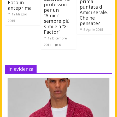
prima
Foto in
professori
puntata di
anteprima
per un
Amici serale.
12 Maggio
“Amici”
Che ne
sempre più
2015
pensate?
simile a “X-
5 Aprile 2015
Factor”
12 Dicembre
2011
0
In evidenza