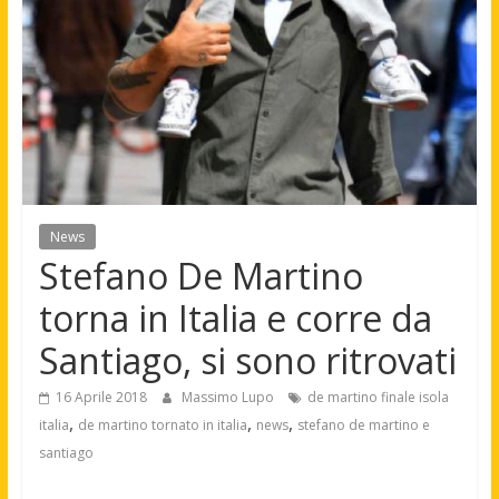
News
Stefano De Martino
torna in Italia e corre da
Santiago, si sono ritrovati
16 Aprile 2018
Massimo Lupo
de martino finale isola
,
,
,
italia
de martino tornato in italia
news
stefano de martino e
santiago