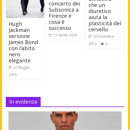
concerto dei
che un
Subsonica a
diuretico
Firenze e
aiuta la
cosa è
plasticità del
Hugh
successo
cervello
Jackman
12 Aprile 2024
versione
18 Dicembre
James Bond
2014
0
con l’abito
nero
elegante
22 Maggio
2015
In evidenza