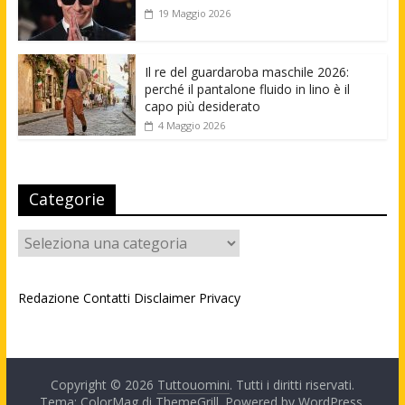
19 Maggio 2026
Il re del guardaroba maschile 2026:
perché il pantalone fluido in lino è il
capo più desiderato
4 Maggio 2026
Categorie
Categorie
Redazione
Contatti
Disclaimer
Privacy
Copyright © 2026
Tuttouomini
. Tutti i diritti riservati.
Tema: ColorMag di
ThemeGrill
. Powered by
WordPress
.