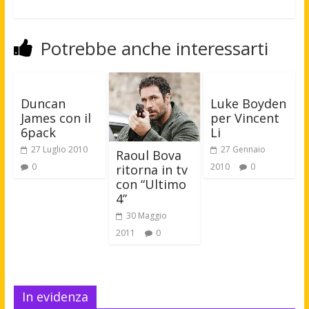
Potrebbe anche interessarti
Duncan
Luke Boyden
James con il
per Vincent
6pack
Li
27 Luglio 2010
27 Gennaio
Raoul Bova
0
2010
0
ritorna in tv
con “Ultimo
4”
30 Maggio
2011
0
In evidenza