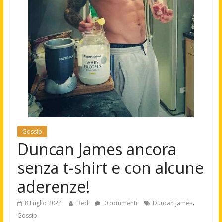
Gossip
Duncan James ancora
senza t-shirt e con alcune
aderenze!
,
8 Luglio 2024
Red
0 commenti
Duncan James
Gossip