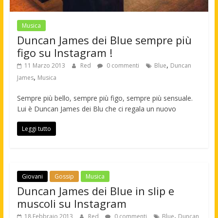
Musica
Duncan James dei Blue sempre più
figo su Instagram !
,
11 Marzo 2013
Red
0 commenti
Blue
Duncan
,
James
Musica
Sempre più bello, sempre più figo, sempre più sensuale.
Lui è Duncan James dei Blu che ci regala un nuovo
Leggi tutto
Giovani
Gossip
Musica
Duncan James dei Blue in slip e
muscoli su Instagram
,
18 Febbraio 2013
Red
0 commenti
Blue
Duncan