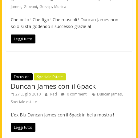
,
,
,
James
Giovani
Gossip
Musica
Che bello ! Che figo ! Che muscoli ! Duncan James non
solo si sta godendo il successo grazie al
Leggi tutto
Focus on
Speciale Estate
Duncan James con il 6pack
,
27 Luglio 2010
Red
0 commenti
Duncan James
Speciale estate
L’ex Blu Dancan James con il 6pack in bella mostra !
Leggi tutto