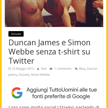
Giovani
Duncan James e Simon
Webbe senza t-shirt su
Twitter
,
23 Maggio 2013
Red
1 commento
Blue
Duncan
,
,
James
Giovani
Simon Webbe
Loro sono molto social ! Stiamo parlando di