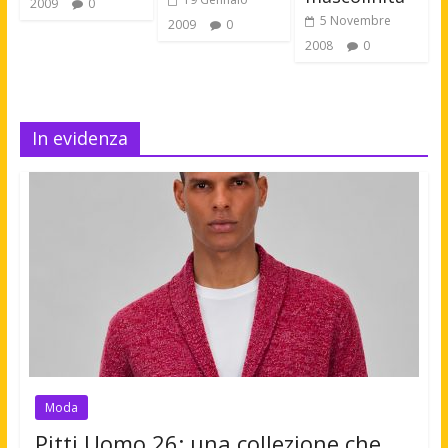
2009
0
5 Novembre
2009
0
2008
0
In evidenza
Moda
Pitti Uomo 26: una collezione che