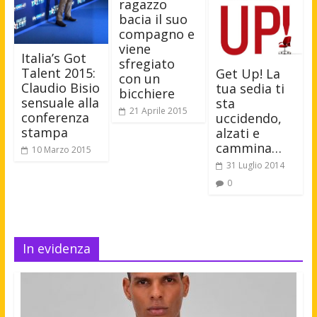
ragazzo
bacia il suo
compagno e
viene
Italia’s Got
sfregiato
Talent 2015:
Get Up! La
con un
Claudio Bisio
tua sedia ti
bicchiere
sensuale alla
sta
21 Aprile 2015
conferenza
uccidendo,
stampa
alzati e
cammina…
10 Marzo 2015
31 Luglio 2014
0
In evidenza