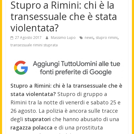
Stupro a Rimini: chi è la
transessuale che è stata
violentata?
,
,
27 Agosto 2017
Massimo Lupo
news
stupro rimini
transessuale rimini stuprata
Stupro a Rimini: chi è la transessuale che è
stata violentata?
Stupro di gruppo a
Rimini tra la notte di venerdi e sabato 25 e
26 agosto. La polizia è ancora sulle tracce
degli
stupratori
che hanno abusato di una
ragazza
polacca
e di una prostituta