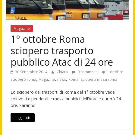
Magazine
1° ottobre Roma
sciopero trasporto
pubblico Atac di 24 ore
30 Settembre 2014
Chiara
0 commenti
1 ottobre
,
,
,
,
sciopero roma
Magazine
news
Roma
sciopero mezzi roma
Lo sciopero dei trasporti di Roma del 1° ottobre vede
coinvolti dipendenti e mezzi pubblici dell’Atac e durerà 24
ore. Saranno
Leggi tutto