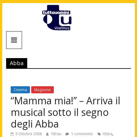
Salta
al
contenuto
Tuttouomini
News,
Tv,
Abba
Cinema,
Motori,
gay
news
Cinema
Magazine
e
“Mamma mia!” – Arriva il
la
musical sotto il segno
moda
maschile
degli Abba
,
3 Ottobre 2008
fsfrau
1 commento
Abba