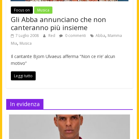
Focus on
Musica
Gli Abba annunciano che non
canteranno più insieme
,
7 Luglio 2008
Red
0 commenti
Abba
Mamma
,
Mia
Musica
Il cantante Bjorn Ulvaeus afferma “Non ce n’e’ alcun
motivo”
Leggi tutto
In evidenza