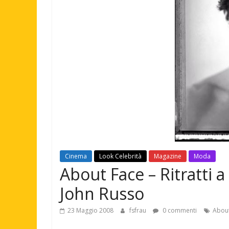
Cinema
Look Celebrità
Magazine
Moda
About Face – Ritratti a
John Russo
23 Maggio 2008
fsfrau
0 commenti
About