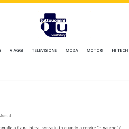
S
VIAGGI
TELEVISIONE
MODA
MOTORI
HI TECH
 Monod
ografie a figura intera, soprattutto quando a coprire “el gaucho” è