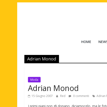
Salta
al
contenuto
Tuttouomini
HOME
NEW
News,
Tv,
Adrian Monod
Cinema,
Motori,
gay
news
Moda
e
Adrian Monod
la
moda
15 Giugno 2007
Red
0 commenti
Adrian
maschile
I primi piani non gli donano, diciamocelo, ma le fot