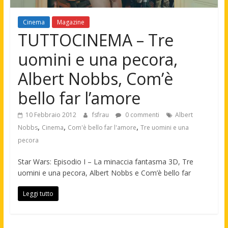
Cinema
Magazine
TUTTOCINEMA – Tre
uomini e una pecora,
Albert Nobbs, Com’è
bello far l’amore
10 Febbraio 2012
fsfrau
0 commenti
Albert
,
,
,
Nobbs
Cinema
Com'è bello far l'amore
Tre uomini e una
pecora
Star Wars: Episodio I – La minaccia fantasma 3D, Tre
uomini e una pecora, Albert Nobbs e Com’è bello far
Leggi tutto