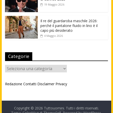
19 Maggio 2026
Il re del guardaroba maschile 2026:
perché il pantalone fluido in lino è il
capo più desiderato
4 Maggio 2026
Categorie
Categorie
Redazione
Contatti
Disclaimer
Privacy
Copyright © 2026
Tuttouomini
. Tutti i diritti riservati.
Tema: ColorMag di
ThemeGrill
. Powered by
WordPress
.