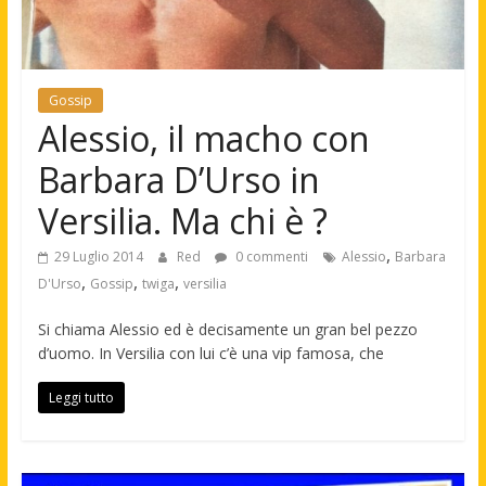
Gossip
Alessio, il macho con
Barbara D’Urso in
Versilia. Ma chi è ?
,
29 Luglio 2014
Red
0 commenti
Alessio
Barbara
,
,
,
D'Urso
Gossip
twiga
versilia
Si chiama Alessio ed è decisamente un gran bel pezzo
d’uomo. In Versilia con lui c’è una vip famosa, che
Leggi tutto