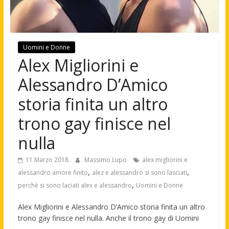
Uomini e Donne
Alex Migliorini e
Alessandro D’Amico
storia finita un altro
trono gay finisce nel
nulla
11 Marzo 2018
Massimo Lupo
alex migliorini e
,
,
alessandro amore finito
alez e alessandro si sono lasciati
,
perchè si sono laciati alex e alessandro
Uomini e Donne
Alex Migliorini e Alessandro D’Amico storia finita un altro
trono gay finisce nel nulla. Anche il trono gay di Uomini