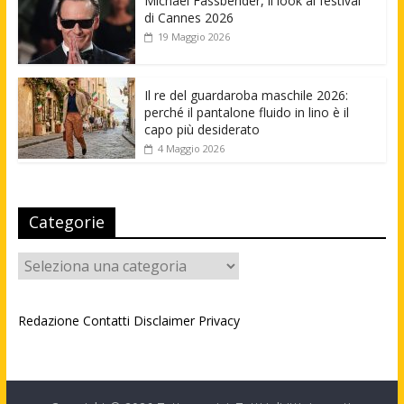
Michael Fassbender, il look al festival
di Cannes 2026
19 Maggio 2026
Il re del guardaroba maschile 2026:
perché il pantalone fluido in lino è il
capo più desiderato
4 Maggio 2026
Categorie
Categorie
Redazione
Contatti
Disclaimer
Privacy