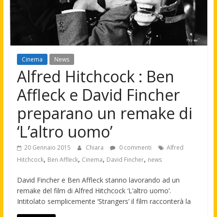
Cinema
News
Alfred Hitchcock : Ben
Affleck e David Fincher
preparano un remake di
‘L’altro uomo’
20 Gennaio 2015
Chiara
0 commenti
Alfred
,
,
,
,
Hitchcock
Ben Affleck
Cinema
David Fincher
news
David Fincher e Ben Affleck stanno lavorando ad un
remake del film di Alfred Hitchcock ‘L’altro uomo’.
Intitolato semplicemente ‘Strangers’ il film racconterà la