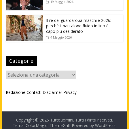
19 Maggio 2026
Il re del guardaroba maschile 2026:
perché il pantalone fluido in lino è il
capo più desiderato
4 Maggio 2026
Categorie
Categorie
Redazione
Contatti
Disclaimer
Privacy
Copyright © 2026
Tuttouomini
. Tutti i diritti riservati.
Tema: ColorMag di
ThemeGrill
. Powered by
WordPress
.