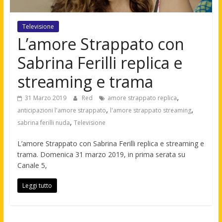
Televisione
L’amore Strappato con
Sabrina Ferilli replica e
streaming e trama
,
31 Marzo 2019
Red
amore strappato replica
,
,
anticipazioni l'amore strappato
l'amore strappato streaming
,
sabrina ferilli nuda
Televisione
L’amore Strappato con Sabrina Ferilli replica e streaming e
trama. Domenica 31 marzo 2019, in prima serata su
Canale 5,
Leggi tutto