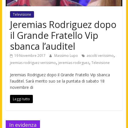
Televisione
Jeremias Rodriguez dopo
il Grande Fratello Vip
sbanca l’auditel
,
19 Novembre 2017
Massimo Lupo
ascolti verissimo
,
,
jeemias rodriguez verissimo
jeremias rodirguez
Televisione
Jeremias Rodriguez dopo il Grande Fratello Vip sbanca
l’auditel. Sarà merito suo se la puntata di sabato 18
novembre di
Leggi tutto
In evidenza