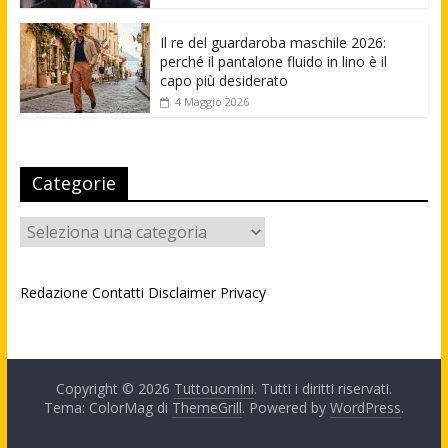
Il re del guardaroba maschile 2026:
perché il pantalone fluido in lino è il
capo più desiderato
4 Maggio 2026
Categorie
Categorie
Redazione
Contatti
Disclaimer
Privacy
Copyright © 2026
Tuttouomini
. Tutti i diritti riservati.
Tema: ColorMag di
ThemeGrill
. Powered by
WordPress
.