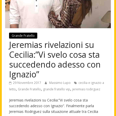
Grande Fratello
Jeremias rivelazioni su
Cecilia:”Vi svelo cosa sta
succedendo adesso con
Ignazio”
29 Novembre 2017
Massimo Lupo
cecilia e ignazio a
,
,
,
letto
Grande Fratello
grande fratello vip
jeremias rodirguez
Jeremias rivelazioni su Cecilia:”Vi svelo cosa sta
succedendo adesso con Ignazio”. Finalmente parla
Jeremias Rodriguez sulla situazione attuale tra Cecilia