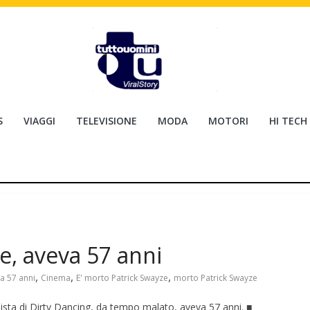
S
VIAGGI
TELEVISIONE
MODA
MOTORI
HI TECH
e, aveva 57 anni
,
,
,
a 57 anni
Cinema
E' morto Patrick Swayze
morto Patrick Swayze
sta di Dirty Dancing, da tempo malato, aveva 57 anni. ■