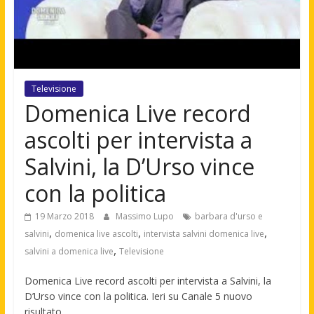
Televisione
Domenica Live record
ascolti per intervista a
Salvini, la D’Urso vince
con la politica
19 Marzo 2018
Massimo Lupo
barbara d'urso e
,
,
,
salvini
domenica live ascolti
intervista salvini domenica live
,
salvini a domenica live
Televisione
Domenica Live record ascolti per intervista a Salvini, la
D’Urso vince con la politica. Ieri su Canale 5 nuovo
risultato