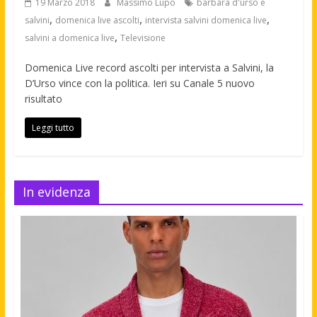
19 Marzo 2018
Massimo Lupo
barbara d'urso e
,
,
,
salvini
domenica live ascolti
intervista salvini domenica live
,
salvini a domenica live
Televisione
Domenica Live record ascolti per intervista a Salvini, la
D’Urso vince con la politica. Ieri su Canale 5 nuovo
risultato
Leggi tutto
In evidenza