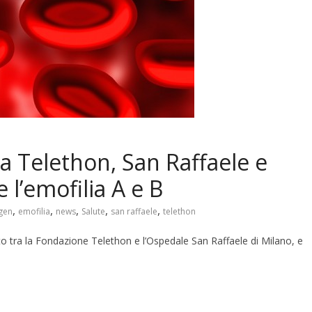
ra Telethon, San Raffaele e
 l’emofilia A e B
,
,
,
,
,
gen
emofilia
news
Salute
san raffaele
telethon
to tra la Fondazione Telethon e l’Ospedale San Raffaele di Milano, e