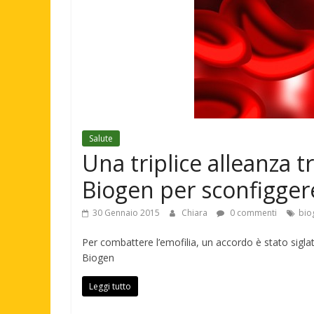
Salute
Una triplice alleanza t
Biogen per sconfiggere
30 Gennaio 2015
Chiara
0 commenti
bio
Per combattere l’emofilia, un accordo è stato sigla
Biogen
Leggi tutto