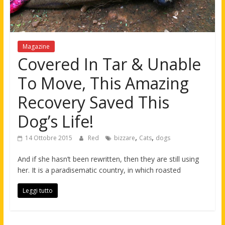
Magazine
Covered In Tar & Unable
To Move, This Amazing
Recovery Saved This
Dog’s Life!
,
,
14 Ottobre 2015
Red
bizzare
Cats
dogs
And if she hasn’t been rewritten, then they are still using
her. It is a paradisematic country, in which roasted
Leggi tutto