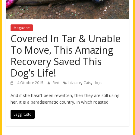
Magazine
Covered In Tar & Unable
To Move, This Amazing
Recovery Saved This
Dog’s Life!
,
,
14 Ottobre 2015
Red
bizzare
Cats
dogs
And if she hasn’t been rewritten, then they are still using
her. It is a paradisematic country, in which roasted
Leggi tutto