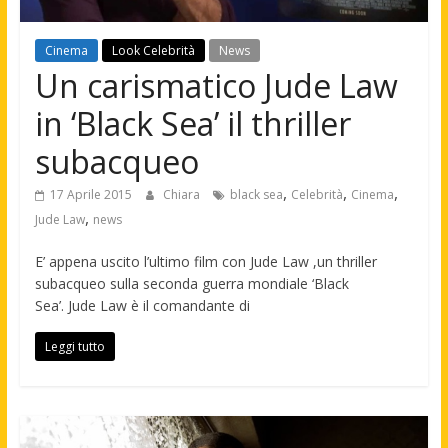
Cinema
Look Celebrità
News
Un carismatico Jude Law
in ‘Black Sea’ il thriller
subacqueo
,
,
,
17 Aprile 2015
Chiara
black sea
Celebrità
Cinema
,
Jude Law
news
E’ appena uscito l’ultimo film con Jude Law ,un thriller
subacqueo sulla seconda guerra mondiale ‘Black
Sea’. Jude Law è il comandante di
Leggi tutto