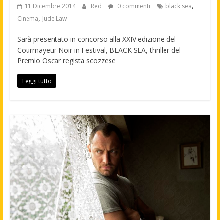
,
11 Dicembre 2014
Red
0 commenti
black sea
,
Cinema
Jude Law
Sarà presentato in concorso alla XXIV edizione del
Courmayeur Noir in Festival, BLACK SEA, thriller del
Premio Oscar regista scozzese
Leggi tutto