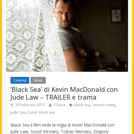
Cinema
News
‘Black Sea’ di Kevin MacDonald con
Jude Law – TRAILER e trama
,
,
20 Febbraio 2015
Chiara
black sea
cinema. news
,
Jude Law
trailer black sea
Black Sea il film vede la regia di Kevin MacDonald con
Jude Law, Scoot Mcnairy, Tobias Menzies, Grigoriy