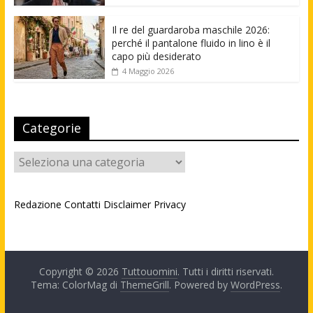
Il re del guardaroba maschile 2026:
perché il pantalone fluido in lino è il
capo più desiderato
4 Maggio 2026
Categorie
Categorie
Redazione
Contatti
Disclaimer
Privacy
Copyright © 2026
Tuttouomini
. Tutti i diritti riservati.
Tema: ColorMag di
ThemeGrill
. Powered by
WordPress
.