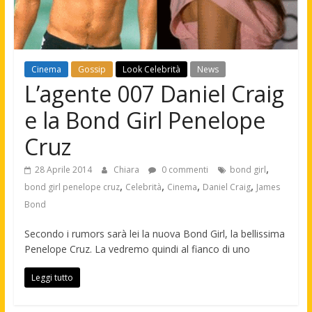
Cinema
Gossip
Look Celebrità
News
L’agente 007 Daniel Craig
e la Bond Girl Penelope
Cruz
,
28 Aprile 2014
Chiara
0 commenti
bond girl
,
,
,
,
bond girl penelope cruz
Celebrità
Cinema
Daniel Craig
James
Bond
Secondo i rumors sarà lei la nuova Bond Girl, la bellissima
Penelope Cruz. La vedremo quindi al fianco di uno
Leggi tutto