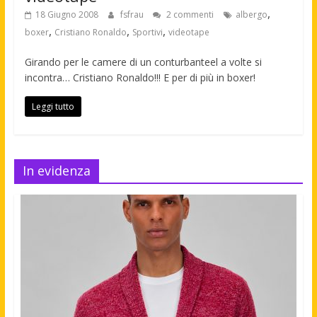
,
18 Giugno 2008
fsfrau
2 commenti
albergo
,
,
,
boxer
Cristiano Ronaldo
Sportivi
videotape
Girando per le camere di un conturbanteel a volte si
incontra… Cristiano Ronaldo!!! E per di più in boxer!
Leggi tutto
In evidenza