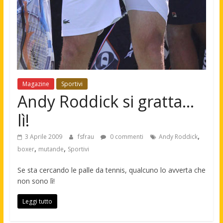
Magazine
Sportivi
Andy Roddick si gratta…
lì!
,
3 Aprile 2009
fsfrau
0 commenti
Andy Roddick
,
,
boxer
mutande
Sportivi
Se sta cercando le palle da tennis, qualcuno lo avverta che
non sono lì!
Leggi tutto