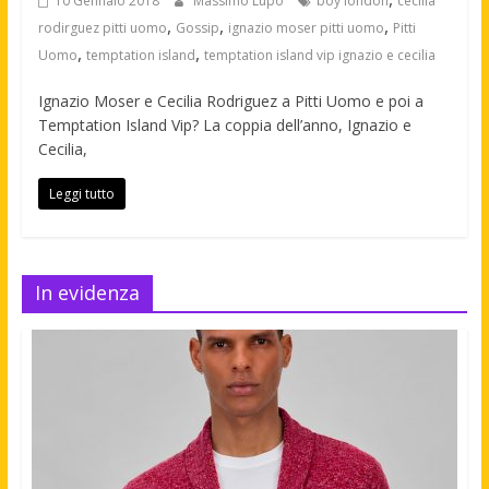
10 Gennaio 2018
Massimo Lupo
boy london
cecilia
,
,
,
rodirguez pitti uomo
Gossip
ignazio moser pitti uomo
Pitti
,
,
Uomo
temptation island
temptation island vip ignazio e cecilia
Ignazio Moser e Cecilia Rodriguez a Pitti Uomo e poi a
Temptation Island Vip? La coppia dell’anno, Ignazio e
Cecilia,
Leggi tutto
In evidenza