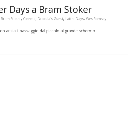
er Days a Bram Stoker
,
,
,
,
,
Bram Stoker
Cinema
Dracula's Guest
Latter Days
Wes Ramsey
n ansia il passaggio dal piccolo al grande schermo.