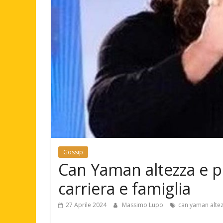
Gossip
Can Yaman altezza e pe
carriera e famiglia
27 Aprile 2024
Massimo Lupo
can yaman alte