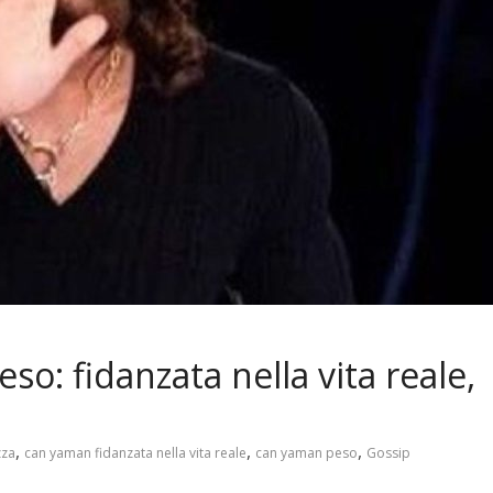
so: fidanzata nella vita reale,
,
,
,
zza
can yaman fidanzata nella vita reale
can yaman peso
Gossip