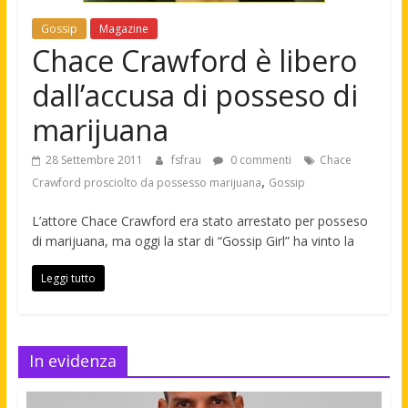
Gossip
Magazine
Chace Crawford è libero
dall’accusa di posseso di
marijuana
28 Settembre 2011
fsfrau
0 commenti
Chace
,
Crawford prosciolto da possesso marijuana
Gossip
L’attore Chace Crawford era stato arrestato per posseso
di marijuana, ma oggi la star di “Gossip Girl” ha vinto la
Leggi tutto
In evidenza