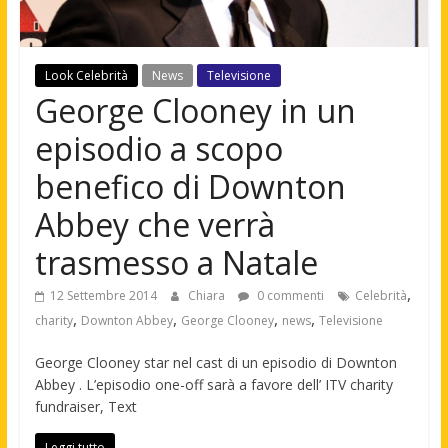
Look Celebrità
News
Televisione
George Clooney in un
episodio a scopo
benefico di Downton
Abbey che verrà
trasmesso a Natale
,
12 Settembre 2014
Chiara
0 commenti
Celebrità
,
,
,
,
charity
Downton Abbey
George Clooney
news
Televisione
George Clooney star nel cast di un episodio di Downton
Abbey . L’episodio one-off sarà a favore dell’ ITV charity
fundraiser, Text
Leggi tutto