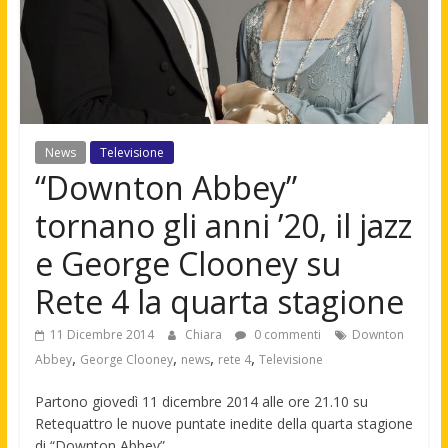
News
Televisione
“Downton Abbey”
tornano gli anni ’20, il jazz
e George Clooney su
Rete 4 la quarta stagione
11 Dicembre 2014
Chiara
0 commenti
Downton
,
,
,
,
Abbey
George Clooney
news
rete 4
Televisione
Partono giovedì 11 dicembre 2014 alle ore 21.10 su
Retequattro le nuove puntate inedite della quarta stagione
di “Downton Abbey”.