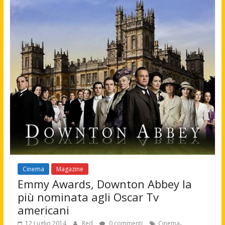
Cinema
Magazine
Emmy Awards, Downton Abbey la
più nominata agli Oscar Tv
americani
,
12 Luglio 2014
Red
0 commenti
Cinema