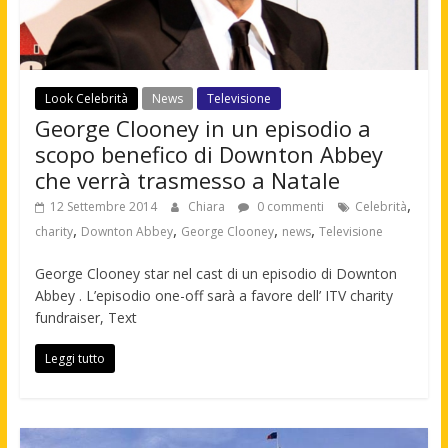
Look Celebrità
News
Televisione
George Clooney in un episodio a
scopo benefico di Downton Abbey
che verrà trasmesso a Natale
,
12 Settembre 2014
Chiara
0 commenti
Celebrità
,
,
,
,
charity
Downton Abbey
George Clooney
news
Televisione
George Clooney star nel cast di un episodio di Downton
Abbey . L’episodio one-off sarà a favore dell’ ITV charity
fundraiser, Text
Leggi tutto