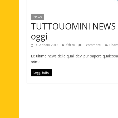
News
TUTTOUOMINI NEWS – 6
oggi
9 Gennaio 2012
fsfrau
0 commenti
Chav
Le ultime news delle quali devi pur sapere qualcos
prima
Leggi tutto