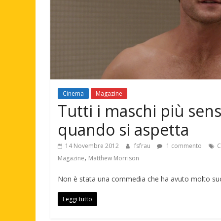
Cinema
Magazine
Tutti i maschi più sen
quando si aspetta
14 Novembre 2012
fsfrau
1 commento
C
,
Magazine
Matthew Morrison
Non è stata una commedia che ha avuto molto succ
Leggi tutto